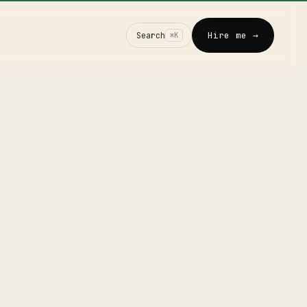
Hire me →
Search
⌘K