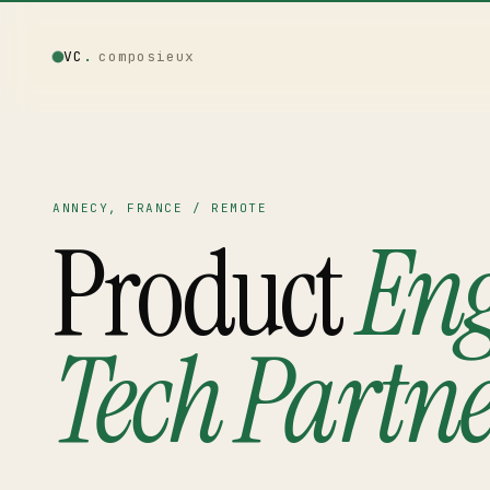
VC
.
composieux
Vincent · AI
LOCAL · EXPERIMENTAL
ANNECY, FRANCE / REMOTE
Product
Eng
Home
01
Blog
Tech Partn
02
Talks
03