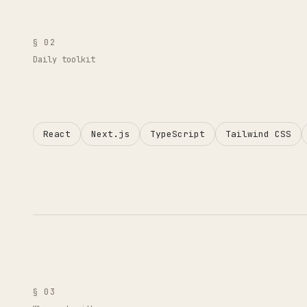
§ 02
Daily toolkit
React
Next.js
TypeScript
Tailwind CSS
§ 03