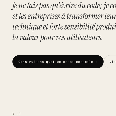
Works
04
Je ne fais pas qu'écrire du code; je c
et les entreprises à transformer leu
Resume
05
technique et forte sensibilité produi
la valeur pour vos utilisateurs.
Search · command palette
⌘K
GitHub
LinkedIn
Malt
X
Construisons quelque chose ensemble
↵
→
Vie
§ 01