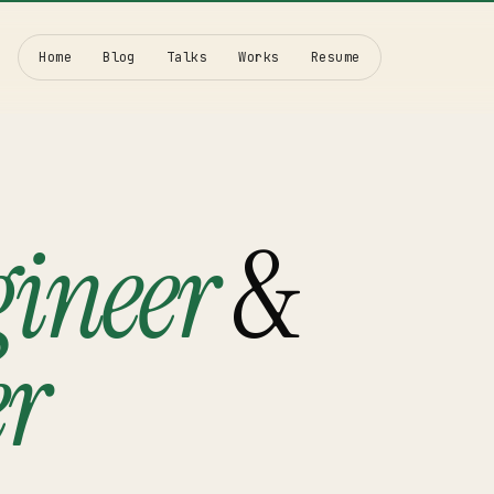
Home
Blog
Talks
Works
Resume
ineer
&
↗
er
↗
↗