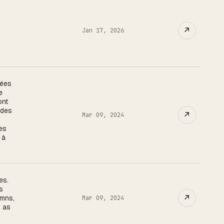
↗
Jan 17, 2026
nées
e
ont
 des
↗
Mar 09, 2024
ées
 à
es.
is
↗
umns,
Mar 09, 2024
d as