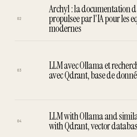
Works
04
Archyl : la documentation d
propulsee par l'IA pour les e
02
Resume
modernes
05
Search · command palette
⌘K
LLM avec Ollama et recherch
03
avec Qdrant, base de donnée
GitHub
LinkedIn
Malt
X
↵
LLM with Ollama and simila
04
with Qdrant, vector databa