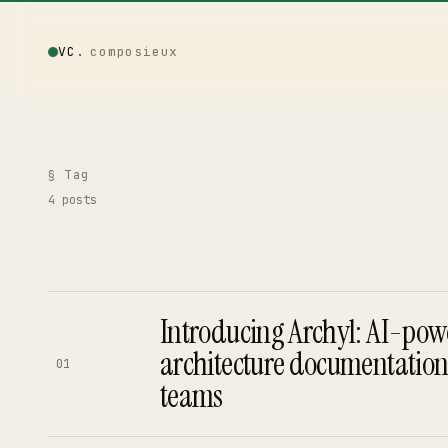
VC
.
composieux
Vincent · AI
LOCAL · EXPERIMENTAL
§ Tag
4
posts
Home
01
Blog
02
Introducing Archyl: AI-po
architecture documentatio
01
Talks
03
teams