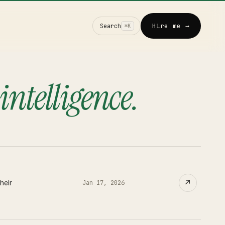
Hire me →
Search
⌘K
-intelligence
.
↗
heir
Jan 17, 2026