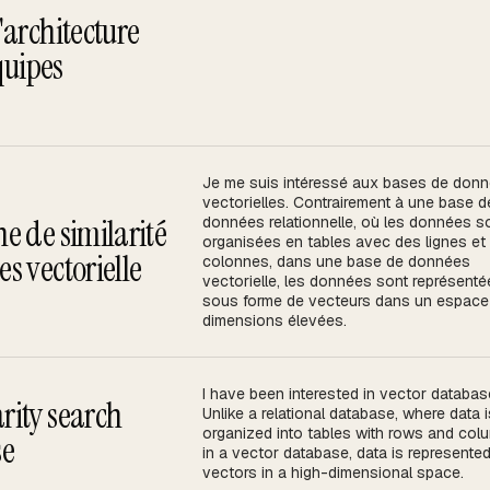
↗
'architecture
quipes
↗
Je me suis intéressé aux bases de don
vectorielles. Contrairement à une base d
e de similarité
données relationnelle, où les données s
organisées en tables avec des lignes et
s vectorielle
colonnes, dans une base de données
vectorielle, les données sont représent
sous forme de vecteurs dans un espace
dimensions élevées.
I have been interested in vector databas
rity search
Unlike a relational database, where data 
organized into tables with rows and col
se
in a vector database, data is represente
vectors in a high-dimensional space.