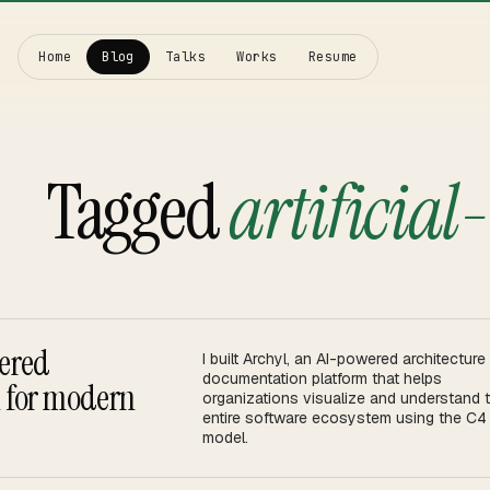
Home
Blog
Talks
Works
Resume
Tagged
artificial
↗
↗
wered
I built Archyl, an AI-powered architecture
documentation platform that helps
n for modern
organizations visualize and understand t
↗
entire software ecosystem using the C4
model.