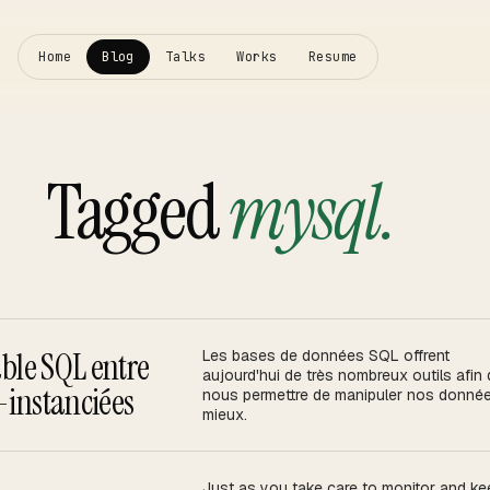
Home
Blog
Talks
Works
Resume
Tagged
mysql
.
↗
↗
able SQL entre
Les bases de données SQL offrent
aujourd'hui de très nombreux outils afin
-instanciées
nous permettre de manipuler nos donné
mieux.
↗
Just as you take care to monitor and ke