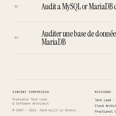
Works
04
Audit a MySQL or MariaDB 
02
Resume
05
Auditer une base de donné
03
MariaDB
Search · command palette
⌘K
GitHub
LinkedIn
Malt
X
↵
VINCENT COMPOSIEUX
MISSIONS
Freelance Tech Lead
Tech Lead ·
& Software Architect
Cloud Archi
© 2009 —
2026
. Hand-built in Annecy.
Fractional 