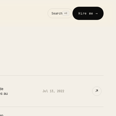
Hire me →
Search
⌘K
 de
↗
Jul 13, 2022
es au
ep