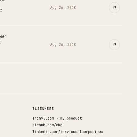
↗
Aug 26, 2018
t
rer
t
↗
Aug 26, 2018
ELSEWHERE
archyl.com · my product
github.com/eko
linkedin.com/in/vincentcomposieux