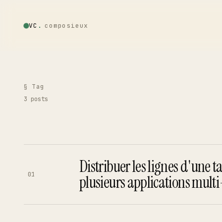
VC
.
composieux
Vincent · AI
LOCAL · EXPERIMENTAL
§ Tag
3
posts
Home
01
Blog
02
Distribuer les lignes d'une t
01
plusieurs applications multi
Talks
03