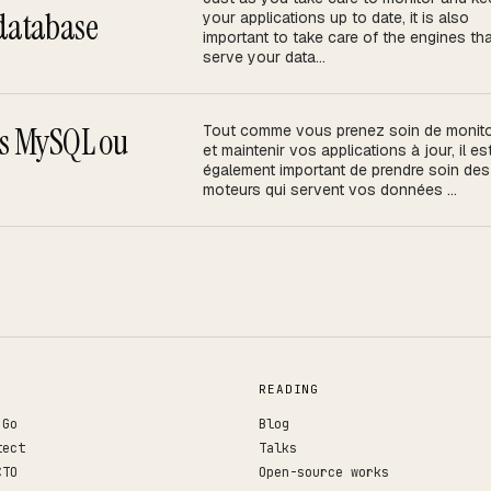
↗
database
your applications up to date, it is also
important to take care of the engines tha
serve your data...
↗
es MySQL ou
Tout comme vous prenez soin de monito
et maintenir vos applications à jour, il es
également important de prendre soin des
moteurs qui servent vos données ...
READING
 Go
Blog
tect
Talks
CTO
Open-source works